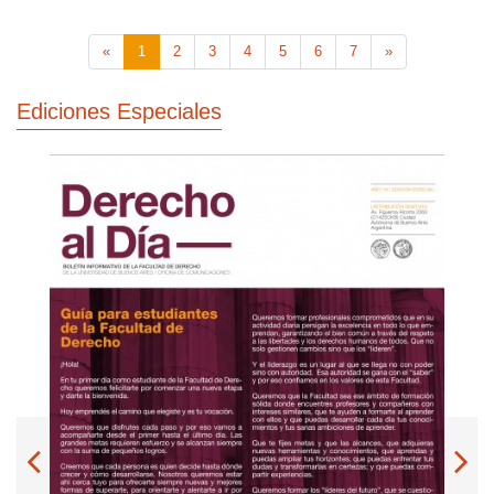
«
1
2
3
4
5
6
7
»
Ediciones Especiales