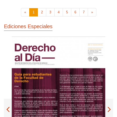
«
1
2
3
4
5
6
7
»
Ediciones Especiales