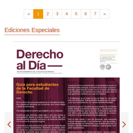
«
1
2
3
4
5
6
7
»
Ediciones Especiales