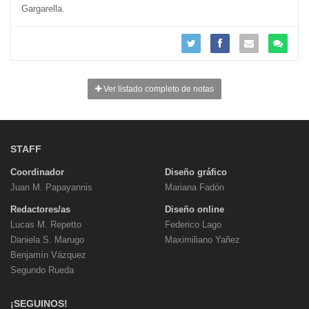
Gargarella.
Ver listado completo de notas
STAFF
Coordinador
Diseño gráfico
Juan M. Papayannis
Mariana Fadón
Redactores/as
Diseño online
Lucas M. Repetto
Federico Lago
Daniela S. Marugo
Maximiliano Yañez
Benjamín Vázquez
Segundo Rueda
¡SEGUINOS!