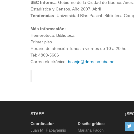
SEC Informa
. Gobierno de la Ciudad de Buenos Aires
Estadística y Censos. Año 2007. Abril
Tendencias
. Universidad Blas Pascal. Biblioteca Cam
Más información:
Hemeroteca. Biblioteca
Primer piso
Horario de atención: lunes a viernes de 10 a 20 hs.
Tel: 4809-5686
Correo electrónico:
bcanje@derecho.uba.ar
STAFF
¡SE
Coordinador
Diseño gráfico
Juan M. Papayannis
Mariana Fadón